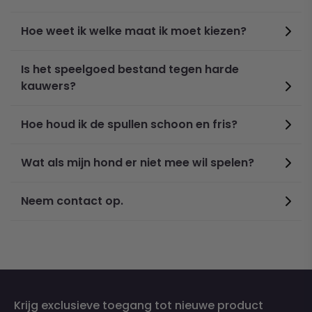
Hoe weet ik welke maat ik moet kiezen?
Specificaties:
Is het speelgoed bestand tegen harde
Materiaal: Spandex
kauwers?
Afdrukken: Paw Print, Regenboog, Grijze Kat, Bottenprint,
Kleurrijke Kat,
Maat: S, M, L, XL
Hoe houd ik de spullen schoon en fris?
Wat als mijn hond er niet mee wil spelen?
Neem contact op.
Krijg exclusieve toegang tot nieuwe product