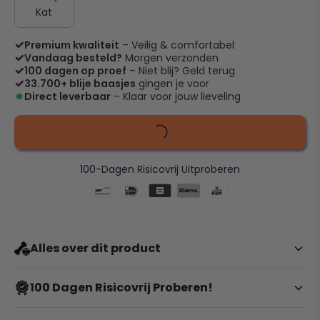
Kat
Premium kwaliteit
– Veilig & comfortabel
Vandaag besteld?
Morgen verzonden
100 dagen op proef
– Niet blij? Geld terug
33.700+ blije baasjes
gingen je voor
Direct leverbaar
– Klaar voor jouw lieveling
100-Dagen Risicovrij Uitproberen
Alles over dit product
Zorg dat je hond lekker kan
100 Dagen Risicovrij Proberen!
uitrusten en houd je huis
rommelvrij!