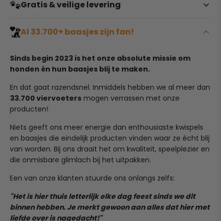
Twijfel je nog over de kleur of maat? Geen enkel
Gratis & veilige levering
probleem. Je hebt bij ons maar liefst
100 dagen de tijd
om je bestelling te ruilen of retourneren
. Het enige
Geen onverwachte kosten bij het afrekenen. Wij bieden
Al 33.700+ baasjes zijn fan!
wat we vragen is dat het artikel ongebruikt, ongedragen
volledig gratis verzending
op alle bestellingen binnen
en vrij van viezigheid of geurtjes is.
Nederland en België!
Sinds begin 2023 is het onze absolute missie om
Wil je een artikel terugsturen of omruilen? Stuur
honden én hun baasjes blij te maken.
Zodra jij je bestelling plaatst, gaan we direct voor je aan
simpelweg een mailtje naar team@ruffy.nl en we regelen
de slag. Onze verwerkingstijd is 1 tot 2 werkdagen, waarna
het soepel voor je.
En dat gaat razendsnel. Inmiddels hebben we al meer dan
je pakketje binnen 4 tot 6 kalenderdagen bij je wordt
33.700 viervoeters
mogen verrassen met onze
bezorgd.
(Heeft je pup in al zijn enthousiasme het product per
producten!
ongeluk kapot gekauwd? Dit valt helaas niet onder
Heb je per ongeluk een verkeerd adres ingevuld? Stuur
normale slijtage, maar mail ons ook dan gerust even, we
Niets geeft ons meer energie dan enthousiaste kwispels
ons dan binnen 24 uur een mailtje op team@ruffy.nl, dan
kijken graag of we iets voor je kunnen betekenen!)
en baasjes die eindelijk producten vinden waar ze écht blij
lossen we het direct voor je op."
van worden. Bij ons draait het om kwaliteit, speelplezier en
die onmisbare glimlach bij het uitpakken.
Een van onze klanten stuurde ons onlangs zelfs:
"Het is hier thuis letterlijk elke dag feest sinds we dit
binnen hebben. Je merkt gewoon aan alles dat hier met
liefde over is nagedacht!"