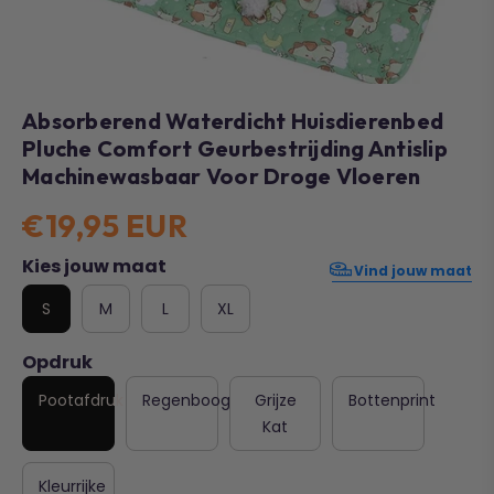
Absorberend Waterdicht Huisdierenbed
Pluche Comfort Geurbestrijding Antislip
Machinewasbaar Voor Droge Vloeren
€19,95 EUR
Kies jouw maat
Vind jouw maat
S
M
L
XL
Opdruk
Pootafdruk
Regenboog
Grijze
Bottenprint
Kat
Kleurrijke