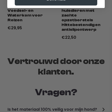
Hondenkom –
verzorgingshands
✔ Gemakkelijk schoon te maken:
Machinewasbaar
Draagbare
choen voor
ontwerp zorgt voor moeiteloos onderhoud en
Voedsel- en
huisdieren met
duurzaamheid.
Waterkom voor
zachte
Reizen
opzetborstels
Hittebestendig en
€29,95
antislipontwerp
€22,50
Vertrouwd door onze
klanten.
Vragen?
Is het materiaal 100% veilig voor mijn hond?