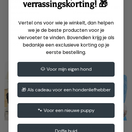
verrassingskorting! 🎁
100% waterdichte
2 In 1
autostoelhoes voor
Tandenpoetser En
honden met
Verstoppend
gaasraam Hangmat
Hondenspeeltje
Vertel ons voor wie je winkelt, dan helpen
Design
€40,00
€19,95
we je de beste producten voor je
Machinewasbaar
137x147cm
viervoeter te vinden. Bovendien krijg je als
€69,95
bedankje een exclusieve korting op je
eerste bestelling.
✔ Superieur absorptievermogen:
Absorbeert snel
vocht, voorkomt doorlekken en houdt gebieden droog.
🐶 Voor mijn eigen hond
✔ Pluche Comfort:
Zacht, gedempt oppervlak zorgt voor
maximaal comfort voor je huisdier.
🎁 Als cadeau voor een hondenliefhebber
✔ Waterdichte laag:
Geïntegreerde waterdichte laag
beschermt vloeren en meubels tegen vocht.
🐾 Voor een nieuwe puppy
✔ Geurcontrole:
Geavanceerde materialen
neutraliseren geuren en zorgen voor een fris ruikende
omgeving.
2-in-1 Opvouwbare
2-in-1 siliconen
Doffe huid