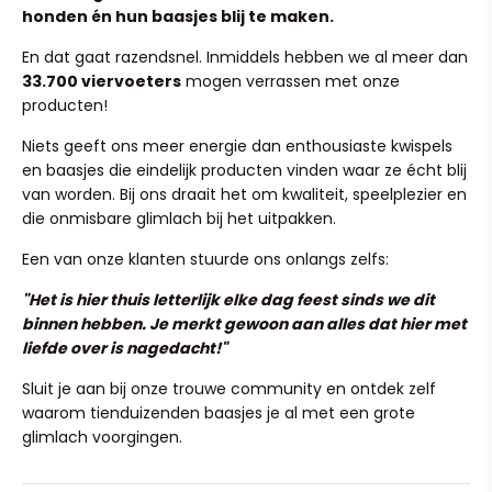
Wil je een artikel terugsturen of omruilen? Stuur
honden én hun baasjes blij te maken.
veelzijdig gebruik
: geschikt voor alle seizoenen, zodat je
Zodra jij je bestelling plaatst, gaan we direct voor je aan
simpelweg een mailtje naar team@ruffy.nl en we regelen
huisdier droog en comfortabel blijft, of het nu lichte
de slag. Onze verwerkingstijd is 1 tot 2 werkdagen, waarna
het soepel voor je.
En dat gaat razendsnel. Inmiddels hebben we al meer dan
motregen of zwaardere regen is.
je pakketje binnen 4 tot 6 kalenderdagen bij je wordt
33.700 viervoeters
mogen verrassen met onze
hoogwaardige waterdichte materiaal
: gemaakt van
bezorgd.
(Heeft je pup in al zijn enthousiasme het product per
producten!
duurzaam plastic, houdt deze regenjas effectief water
ongeluk kapot gekauwd? Dit valt helaas niet onder
Heb je per ongeluk een verkeerd adres ingevuld? Stuur
tegen, waardoor je hond comfortabel buiten is.
normale slijtage, maar mail ons ook dan gerust even, we
Niets geeft ons meer energie dan enthousiaste kwispels
ons dan binnen 24 uur een mailtje op team@ruffy.nl, dan
gemakkelijk te dragen
: met een doordacht ontwerp is
kijken graag of we iets voor je kunnen betekenen!)
en baasjes die eindelijk producten vinden waar ze écht blij
lossen we het direct voor je op."
deze regenjas eenvoudig aan te trekken en uit te trekken,
van worden. Bij ons draait het om kwaliteit, speelplezier en
waardoor het leven voor jou en je harige vriend
die onmisbare glimlach bij het uitpakken.
gemakkelijker wordt.
Een van onze klanten stuurde ons onlangs zelfs:
maatvariëteit
: beschikbaar in meerdere maten (s, m, l,
xl), zodat er een perfecte pasvorm is voor kleine
"Het is hier thuis letterlijk elke dag feest sinds we dit
hondenrassen zoals bichons en schnauzers.
binnen hebben. Je merkt gewoon aan alles dat hier met
Specificatie:
liefde over is nagedacht!"
kleur: roze, geel, blauw
Sluit je aan bij onze trouwe community en ontdek zelf
maat: s, m, l, xl
waarom tienduizenden baasjes je al met een grote
seizoen: het hele seizoen
glimlach voorgingen.
materiaal: plastic