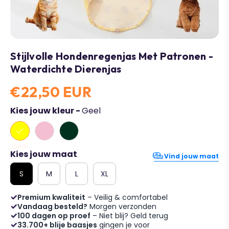
Stijlvolle Hondenregenjas Met Patronen -
Waterdichte Dierenjas
€22,50 EUR
Kies jouw kleur -
Geel
Geel
Kies jouw maat
Vind jouw maat
S
M
L
XL
Premium kwaliteit
– Veilig & comfortabel
Vandaag besteld?
Morgen verzonden
100 dagen op proef
– Niet blij? Geld terug
33.700+ blije baasjes
gingen je voor