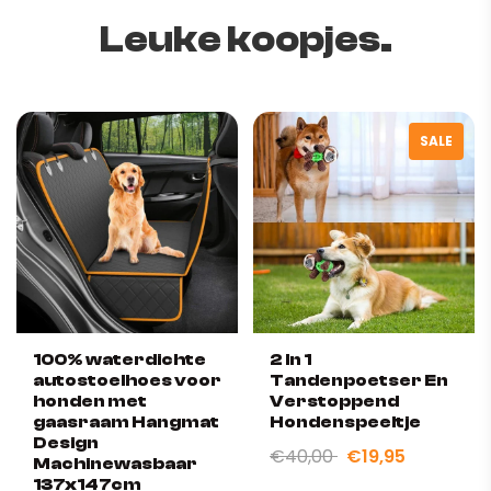
Leuke koopjes.
SALE
100% waterdichte
2 In 1
autostoelhoes voor
Tandenpoetser En
honden met
Verstoppend
gaasraam Hangmat
Hondenspeeltje
Design
€40,00
€19,95
Machinewasbaar
137x147cm