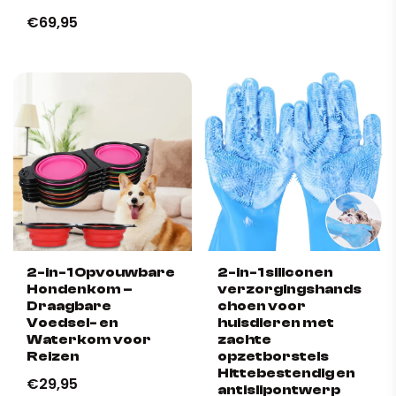
€69,95
2-in-1 Opvouwbare
2-in-1 siliconen
Hondenkom –
verzorgingshands
Draagbare
choen voor
Voedsel- en
huisdieren met
Waterkom voor
zachte
Reizen
opzetborstels
Hittebestendig en
€29,95
antislipontwerp