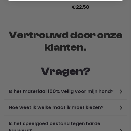
€22,50
Vertrouwd door onze
klanten.
Vragen?
Is het materiaal 100% veilig voor mijn hond?
Specificaties:
Hoe weet ik welke maat ik moet kiezen?
Kleur:
Oranje, Grijs, Blauw
Maat:
S, M, L
Materiaal:
Plastic
Is het speelgoed bestand tegen harde
kauwers?