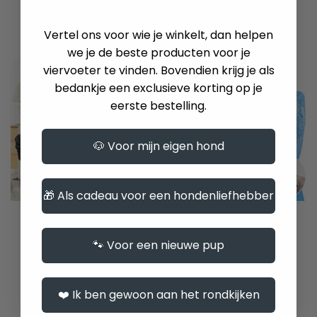
bowls.
€69,95
Vertel ons voor wie je winkelt, dan helpen
✔
Hygiëne:
Ons ontwerp zorgt ervoor dat het voer en
we je de beste producten voor je
water van je huisdier schoon en vrij van verontreiniging
viervoeter te vinden. Bovendien krijg je als
blijven.
bedankje een exclusieve korting op je
✔
Tijdbesparend:
Geen constante controle meer op het
eerste bestelling.
voedingsschema van je huisdier, onze schalen doen het
allemaal voor je.
🐶 Voor mijn eigen hond
✔
Eenvoudig schoonmaken:
Het afneembare en
vaatwasmachinebestendige ontwerp maakt
schoonmaken een fluitje van een cent.
🎁 Als cadeau voor een hondenliefhebber
✔
Ruimtebesparend:
Ons hangende ontwerp maakt
2-in-1 Opvouwbare
2-in-1 siliconen
kostbare ruimte vrij in je huis of dierenverblijf.
Hondenkom –
verzorgingshands
🐾 Voor een nieuwe pup
Draagbare
choen voor
Voedsel- en
huisdieren met
Waterkom voor
zachte
Reizen
opzetborstels
❤️ Ik ben gewoon aan het rondkijken
Hittebestendig en
€29,95
antislipontwerp