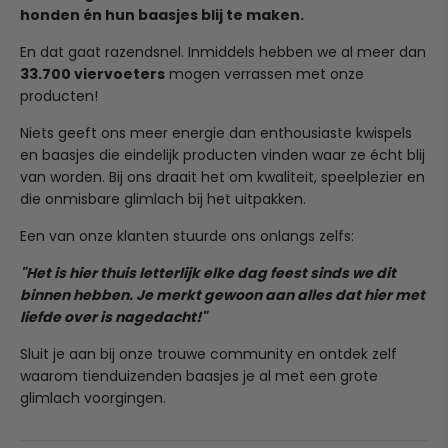
Wil je een artikel terugsturen of omruilen? Stuur
honden én hun baasjes blij te maken.
Zodra jij je bestelling plaatst, gaan we direct voor je aan
simpelweg een mailtje naar team@ruffy.nl en we regelen
de slag. Onze verwerkingstijd is 1 tot 2 werkdagen, waarna
het soepel voor je.
En dat gaat razendsnel. Inmiddels hebben we al meer dan
je pakketje binnen 4 tot 6 kalenderdagen bij je wordt
33.700 viervoeters
mogen verrassen met onze
bezorgd.
(Heeft je pup in al zijn enthousiasme het product per
producten!
ongeluk kapot gekauwd? Dit valt helaas niet onder
Heb je per ongeluk een verkeerd adres ingevuld? Stuur
normale slijtage, maar mail ons ook dan gerust even, we
Niets geeft ons meer energie dan enthousiaste kwispels
ons dan binnen 24 uur een mailtje op team@ruffy.nl, dan
kijken graag of we iets voor je kunnen betekenen!)
en baasjes die eindelijk producten vinden waar ze écht blij
lossen we het direct voor je op."
van worden. Bij ons draait het om kwaliteit, speelplezier en
die onmisbare glimlach bij het uitpakken.
Een van onze klanten stuurde ons onlangs zelfs:
"Het is hier thuis letterlijk elke dag feest sinds we dit
binnen hebben. Je merkt gewoon aan alles dat hier met
liefde over is nagedacht!"
Houd de kooi of voederplek van je huisdier georganiseerd
en schoon, terwijl je ze voorziet van een betrouwbaar en
Sluit je aan bij onze trouwe community en ontdek zelf
aanpasbaar voedingsschema. Shop nu en maak van het
waarom tienduizenden baasjes je al met een grote
voeren een makkie!
glimlach voorgingen.